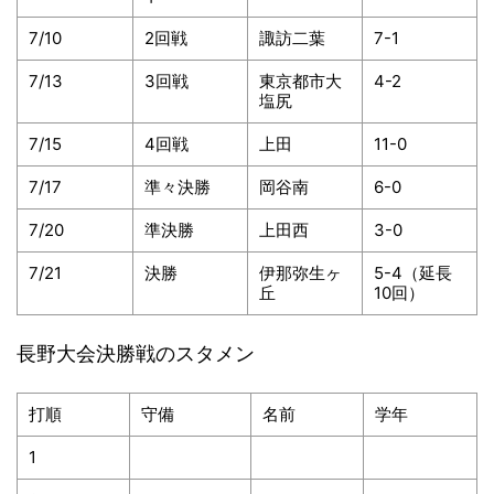
7/10
2回戦
諏訪二葉
7-1
7/13
3回戦
東京都市大
4-2
塩尻
7/15
4回戦
上田
11-0
7/17
準々決勝
岡谷南
6-0
7/20
準決勝
上田西
3-0
7/21
決勝
伊那弥生ヶ
5-4（延長
丘
10回）
長野大会決勝戦のスタメン
打順
守備
名前
学年
1