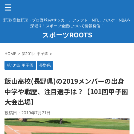
野球(高校野球・プロ野球)やサッカー、アメフト・NFL、バスケ・NBAを
深堀り！スポーツ全般について情報発信！
スポーツROOTS
HOME
>
第101回 甲子園
>
第101回 甲子園
長野県
飯山高校(長野県)の2019メンバーの出身
中学や戦歴、注目選手は？【101回甲子園
大会出場】
投稿日：
2019年7月21日