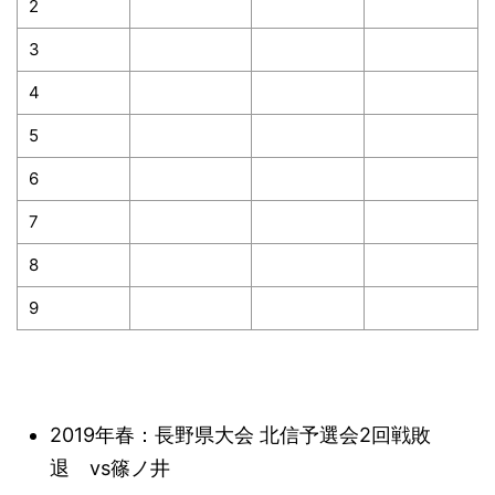
2
3
4
5
6
7
8
9
2019年春：長野県大会 北信予選会2回戦敗
退 vs篠ノ井