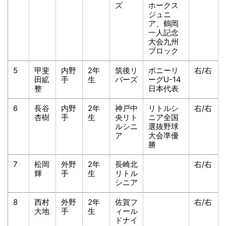
ズ
ホークス
ジュニ
ア、鶴岡
一人記念
大会九州
ブロック
5
甲斐
内野
2年
筑後リ
ポニーリ
右/右
田絋
手
生
バーズ
ーグU-14
整
日本代表
6
長谷
内野
2年
神戸中
リトルシ
右/右
杏樹
手
生
央リト
ニア全国
ルシニ
選抜野球
ア
大会準優
勝
7
松岡
外野
2年
長崎北
右/右
輝
手
生
リトル
シニア
8
西村
外野
2年
佐賀フ
右/右
大地
手
生
ィール
ドナイ