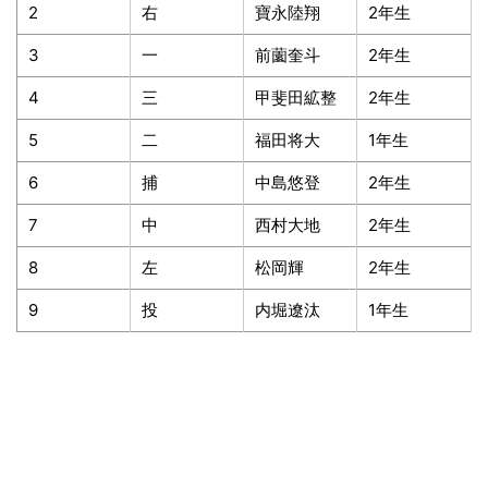
2
右
寶永陸翔
2年生
3
一
前薗奎斗
2年生
4
三
甲斐田絋整
2年生
5
二
福田将大
1年生
6
捕
中島悠登
2年生
7
中
西村大地
2年生
8
左
松岡輝
2年生
9
投
内堀遼汰
1年生