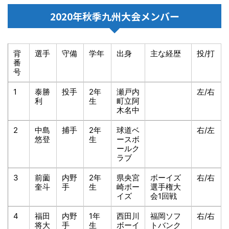
2020年秋季九州大会メンバー
背
選手
守備
学年
出身
主な経歴
投/打
番
号
1
泰勝
投手
2年
瀬戸内
左/右
利
生
町立阿
木名中
2
中島
捕手
2年
球道ベ
右/左
悠登
生
ースボ
ールク
ラブ
3
前薗
内野
2年
県央宮
ボーイズ
右/右
奎斗
手
生
崎ボー
選手権大
イズ
会1回戦
4
福田
内野
1年
西田川
福岡ソフ
右/右
将大
手
生
ボーイ
トバンク