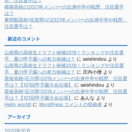
歴、注目選手は？
樟南高校の2021年メンバーの出身中学や戦歴、注目選手
は？
東明館高校(佐賀県)の2021年メンバーの出身中学や戦歴、
注目選手は？
最近のコメント
山形県の高校生ドラフト候補2019！ランキングや注目選
手、夏の甲子園への有力候補は？
に
seishindou
より
山形県の高校生ドラフト候補2019！ランキングや注目選
手、夏の甲子園への有力候補は？
に
庄内小僧
より
星稜高校(石川県)2019メンバーの出身中学や戦歴、注目選
手は？【101回甲子園大会出場】
に
seishindou
より
星稜高校(石川県)2019メンバーの出身中学や戦歴、注目選
手は？【101回甲子園大会出場】
に
あんな
より
Hello world!
に
WordPress コメントの投稿者
より
アーカイブ
2020年10月