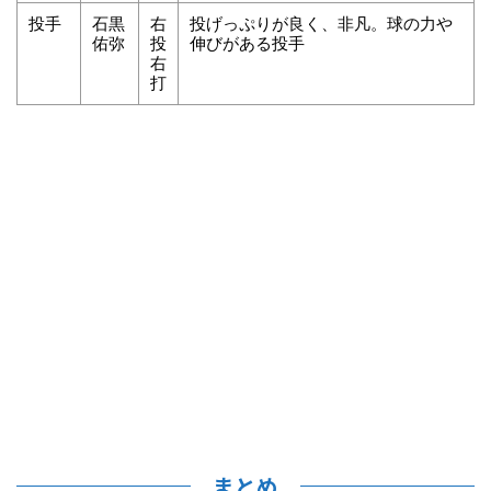
投手
石黒
右
投げっぷりが良く、非凡。球の力や
佑弥
投
伸びがある投手
右
打
まとめ