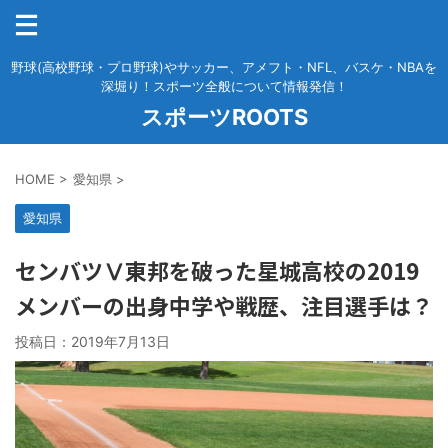
野球(高校野球・プロ野球)やサッカー、アメフト・NFL、バスケ・NBAを
深堀り！スポーツ全般について情報発信！
スポーツROOTS
HOME
>
愛知県
>
愛知県
センバツⅤ東邦を破った星城高校の2019
メンバーの出身中学や戦歴、注目選手は？
投稿日：
2019年7月13日