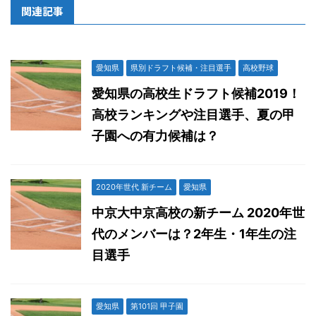
関連記事
愛知県
県別ドラフト候補・注目選手
高校野球
愛知県の高校生ドラフト候補2019！
高校ランキングや注目選手、夏の甲
子園への有力候補は？
2020年世代 新チーム
愛知県
中京大中京高校の新チーム 2020年世
代のメンバーは？2年生・1年生の注
目選手
愛知県
第101回 甲子園