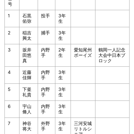
号
1
石黒
投手
3年
佑弥
生
2
稲吉
捕手
3年
興太
生
3
坂井
内野
2年
愛知尾州
鶴岡一人記念
田悠
手
生
ボーイズ
大会中日本ブ
真
ロック
4
近藤
内野
3年
佳輝
手
生
5
下釜
内野
3年
礼貴
手
生
6
宇山
内野
3年
脩人
手
生
7
神谷
外野
3年
三河安城
将大
手
生
リトルシ