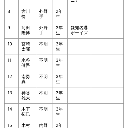
ニア
8
宮川
外野
2年
怜
手
生
9
河田
外野
3年
愛知名港
隆博
手
生
ボーイズ
10
宮崎
不明
3年
太暉
生
11
水谷
不明
3年
健吾
生
12
南勇
不明
3年
真
生
13
神谷
不明
3年
雄大
生
14
木下
不明
3年
拓巳
生
15
木村
内野
2年