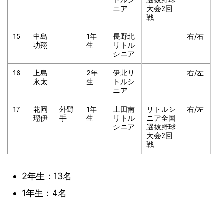
ニア
大会2回
戦
15
中島
1年
長野北
右/右
功翔
生
リトル
シニア
16
上島
2年
伊北リ
右/左
永太
生
トルシ
ニア
17
花岡
外野
1年
上田南
リトルシ
右/左
瑠伊
手
生
リトル
ニア全国
シニア
選抜野球
大会2回
戦
2年生：13名
1年生：4名