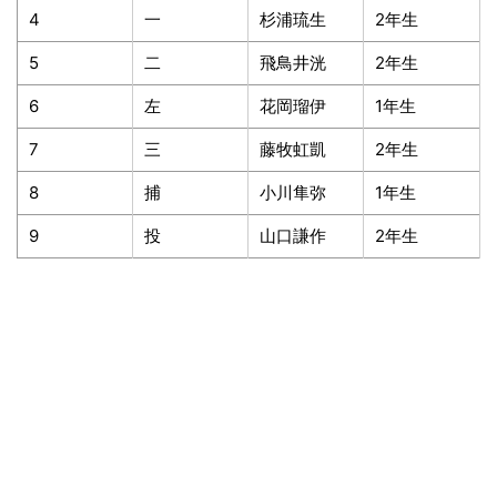
4
一
杉浦琉生
2年生
5
二
飛鳥井洸
2年生
6
左
花岡瑠伊
1年生
7
三
藤牧虹凱
2年生
8
捕
小川隼弥
1年生
9
投
山口謙作
2年生