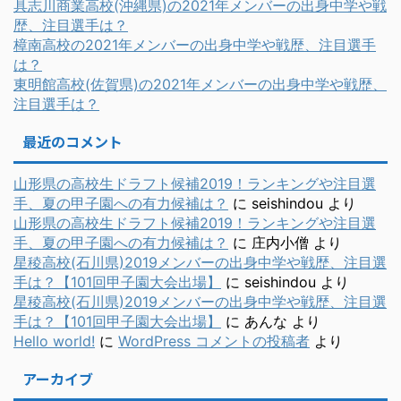
具志川商業高校(沖縄県)の2021年メンバーの出身中学や戦
歴、注目選手は？
樟南高校の2021年メンバーの出身中学や戦歴、注目選手
は？
東明館高校(佐賀県)の2021年メンバーの出身中学や戦歴、
注目選手は？
最近のコメント
山形県の高校生ドラフト候補2019！ランキングや注目選
手、夏の甲子園への有力候補は？
に
seishindou
より
山形県の高校生ドラフト候補2019！ランキングや注目選
手、夏の甲子園への有力候補は？
に
庄内小僧
より
星稜高校(石川県)2019メンバーの出身中学や戦歴、注目選
手は？【101回甲子園大会出場】
に
seishindou
より
星稜高校(石川県)2019メンバーの出身中学や戦歴、注目選
手は？【101回甲子園大会出場】
に
あんな
より
Hello world!
に
WordPress コメントの投稿者
より
アーカイブ