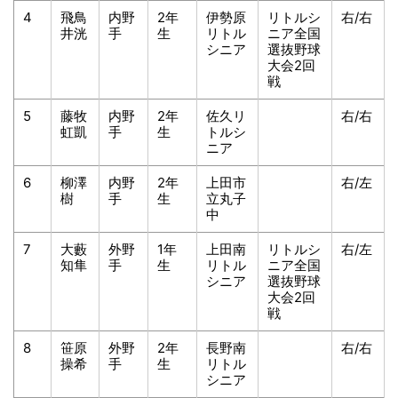
4
飛鳥
内野
2年
伊勢原
リトルシ
右/右
井洸
手
生
リトル
ニア全国
シニア
選抜野球
大会2回
戦
5
藤牧
内野
2年
佐久リ
右/右
虹凱
手
生
トルシ
ニア
6
柳澤
内野
2年
上田市
右/左
樹
手
生
立丸子
中
7
大藪
外野
1年
上田南
リトルシ
右/左
知隼
手
生
リトル
ニア全国
シニア
選抜野球
大会2回
戦
8
笹原
外野
2年
長野南
右/右
操希
手
生
リトル
シニア