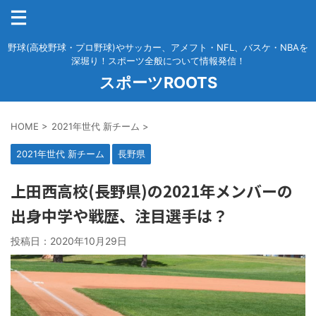
野球(高校野球・プロ野球)やサッカー、アメフト・NFL、バスケ・NBAを
深堀り！スポーツ全般について情報発信！
スポーツROOTS
HOME
>
2021年世代 新チーム
>
2021年世代 新チーム
長野県
上田西高校(長野県)の2021年メンバーの
出身中学や戦歴、注目選手は？
投稿日：
2020年10月29日