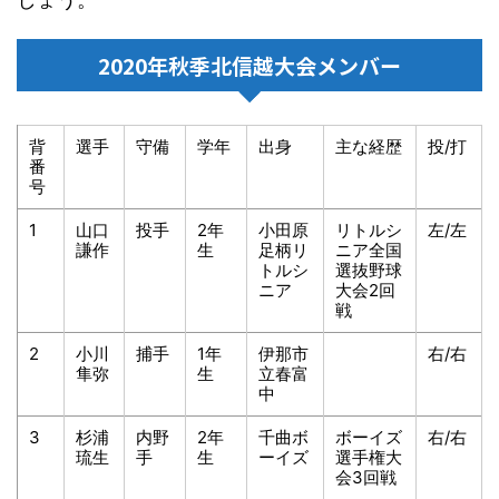
2020年秋季北信越大会メンバー
背
選手
守備
学年
出身
主な経歴
投/打
番
号
1
山口
投手
2年
小田原
リトルシ
左/左
謙作
生
足柄リ
ニア全国
トルシ
選抜野球
ニア
大会2回
戦
2
小川
捕手
1年
伊那市
右/右
隼弥
生
立春富
中
3
杉浦
内野
2年
千曲ボ
ボーイズ
右/右
琉生
手
生
ーイズ
選手権大
会3回戦