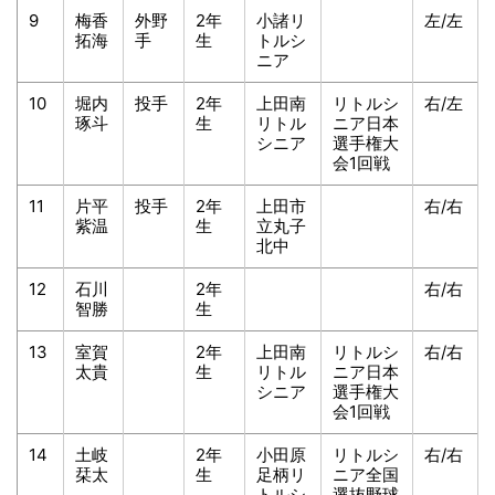
9
梅香
外野
2年
小諸リ
左/左
拓海
手
生
トルシ
ニア
10
堀内
投手
2年
上田南
リトルシ
右/左
琢斗
生
リトル
ニア日本
シニア
選手権大
会1回戦
11
片平
投手
2年
上田市
右/右
紫温
生
立丸子
北中
12
石川
2年
右/右
智勝
生
13
室賀
2年
上田南
リトルシ
右/右
太貴
生
リトル
ニア日本
シニア
選手権大
会1回戦
14
土岐
2年
小田原
リトルシ
右/右
栞太
生
足柄リ
ニア全国
トルシ
選抜野球