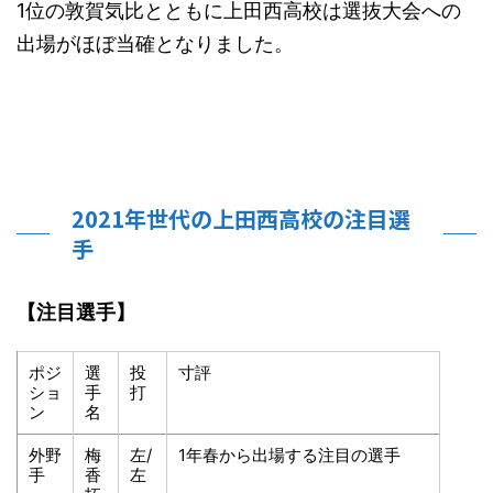
1位の敦賀気比とともに上田西高校は選抜大会への
出場がほぼ当確となりました。
2021年世代の上田西高校の注目選
手
【注目選手】
ポジ
選
投
寸評
ショ
手
打
ン
名
外野
梅
左/
1年春から出場する注目の選手
手
香
左