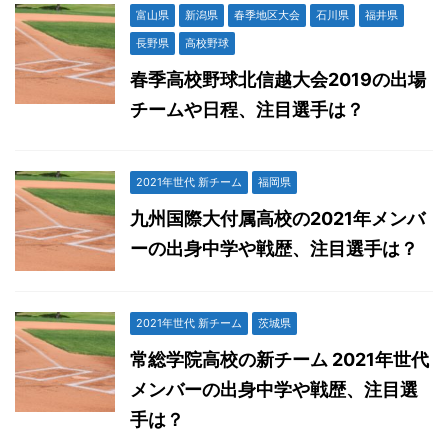
富山県
新潟県
春季地区大会
石川県
福井県
長野県
高校野球
春季高校野球北信越大会2019の出場
チームや日程、注目選手は？
2021年世代 新チーム
福岡県
九州国際大付属高校の2021年メンバ
ーの出身中学や戦歴、注目選手は？
2021年世代 新チーム
茨城県
常総学院高校の新チーム 2021年世代
メンバーの出身中学や戦歴、注目選
手は？