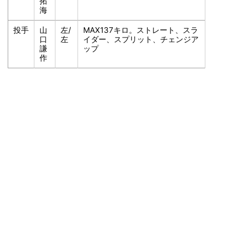
拓
海
投手
山
左/
MAX137キロ。ストレート、スラ
口
左
イダー、スプリット、チェンジア
謙
ップ
作