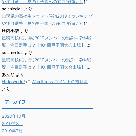
や注目選手、夏の甲子園への有力候補は？
に
seishindou
より
山形県の高校生ドラフト候補2019！ランキング
や注目選手、夏の甲子園への有力候補は？
に
庄内小僧
より
星稜高校(石川県)2019メンバーの出身中学や戦
歴、注目選手は？【101回甲子園大会出場】
に
seishindou
より
星稜高校(石川県)2019メンバーの出身中学や戦
歴、注目選手は？【101回甲子園大会出場】
に
あんな
より
Hello world!
に
WordPress コメントの投稿者
より
アーカイブ
2020年10月
2019年8月
2019年7月