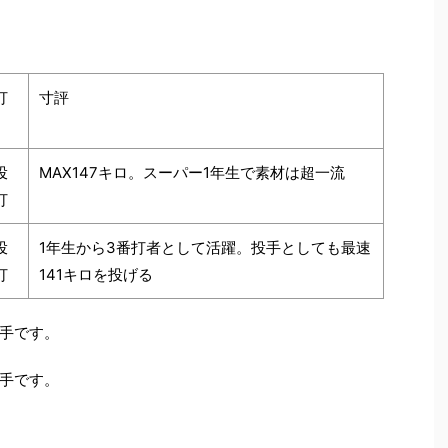
打
寸評
投
MAX147キロ。スーパー1年生で素材は超一流
打
投
1年生から3番打者として活躍。投手としても最速
打
141キロを投げる
手です。
手です。