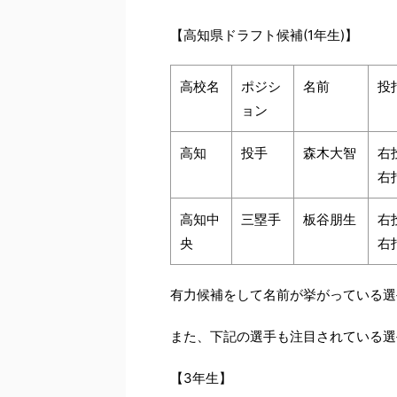
【高知県ドラフト候補(1年生)】
高校名
ポジシ
名前
投
ョン
高知
投手
森木大智
右
右
高知中
三塁手
板谷朋生
右
央
右
有力候補をして名前が挙がっている選
また、下記の選手も注目されている選
【3年生】