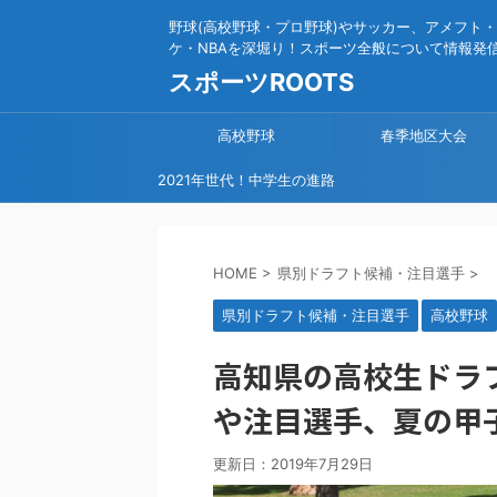
野球(高校野球・プロ野球)やサッカー、アメフト・
ケ・NBAを深堀り！スポーツ全般について情報発
スポーツROOTS
高校野球
春季地区大会
2021年世代！中学生の進路
【令和の怪物は？】新1年
生・高校球児の気になる進
HOME
>
県別ドラフト候補・注目選手
>
路！高校野球
県別ドラフト候補・注目選手
高校野球
高知県の高校生ドラフ
や注目選手、夏の甲
更新日：
2019年7月29日