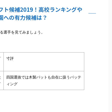
ト候補2019！高校ランキングや
園への有力候補は？
る選手を見てみましょう。
打
寸評
投
四国選抜では木製バットも自在に扱うバッテ
打
ィング