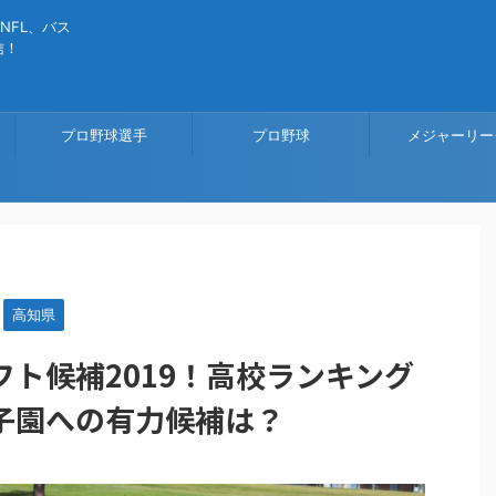
NFL、バス
信！
プロ野球選手
プロ野球
メジャーリー
高知県
ト候補2019！高校ランキング
子園への有力候補は？