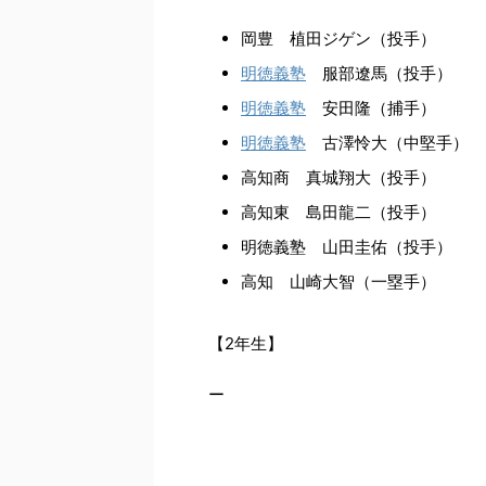
岡豊 植田ジゲン（投手）
明徳義塾
服部遼馬（投手）
明徳義塾
安田隆（捕手）
明徳義塾
古澤怜大（中堅手）
高知商 真城翔大（投手）
高知東 島田龍二（投手）
明徳義塾 山田圭佑（投手）
高知 山崎大智（一塁手）
【2年生】
ー