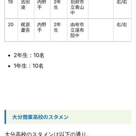
19
吉田
内野
2年
別府市
右/右
凌
手
生
立青山
中
20
梶原
内野
2年
由布市
右/右
慶吾
手
生
立湯布
院中
2年生：10名
1年生：10名
大分商業高校のスタメン
大分高校のスタメンは以下の通り。