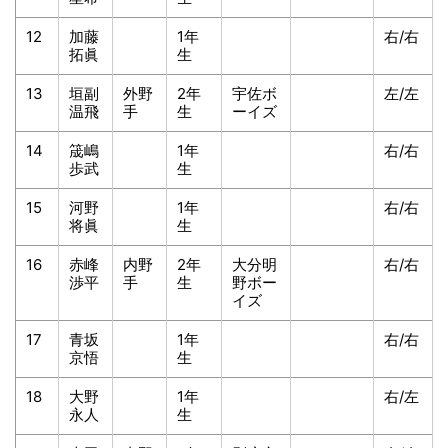
12
加藤
1年
右/右
拓眞
生
13
垣副
外野
2年
宇佐ボ
左/左
温飛
手
生
ーイズ
14
筬嶋
1年
右/右
歩武
生
15
河野
1年
右/右
将眞
生
16
赤峰
内野
2年
大分明
右/右
渉平
手
生
野ボー
イズ
17
青坂
1年
右/右
京悟
生
18
大野
1年
右/左
永人
生