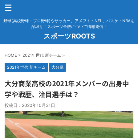
野球(高校野球・プロ野球)やサッカー、アメフト・NFL、バスケ・NBAを
深堀り！スポーツ全般について情報発信！
スポーツROOTS
HOME
>
2021年世代 新チーム
>
2021年世代 新チーム
大分県
大分商業高校の2021年メンバーの出身中
学や戦歴、注目選手は？
投稿日：
2020年10月31日