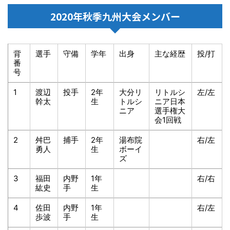
2020年秋季九州大会メンバー
背
選手
守備
学年
出身
主な経歴
投/打
番
号
1
渡辺
投手
2年
大分リ
リトルシ
左/左
幹太
生
トルシ
ニア日本
ニア
選手権大
会1回戦
2
舛巴
捕手
2年
湯布院
右/左
勇人
生
ボーイ
ズ
3
福田
内野
1年
右/右
紘史
手
生
4
佐田
内野
1年
右/左
歩波
手
生