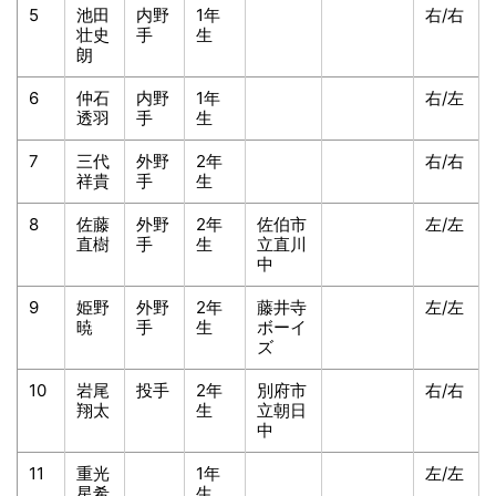
5
池田
内野
1年
右/右
壮史
手
生
朗
6
仲石
内野
1年
右/左
透羽
手
生
7
三代
外野
2年
右/右
祥貴
手
生
8
佐藤
外野
2年
佐伯市
左/左
直樹
手
生
立直川
中
9
姫野
外野
2年
藤井寺
左/左
暁
手
生
ボーイ
ズ
10
岩尾
投手
2年
別府市
右/右
翔太
生
立朝日
中
11
重光
1年
左/左
星希
生