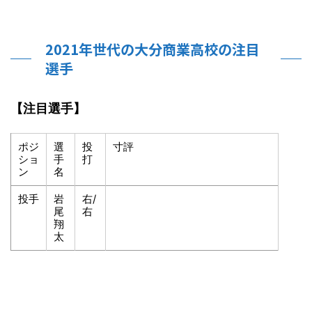
2021年世代の大分商業高校の注目
選手
【注目選手】
ポジ
選
投
寸評
ショ
手
打
ン
名
投手
岩
右/
尾
右
翔
太