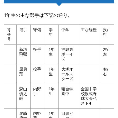
1年生の主な選手は下記の通り。
背
選手
守備
学
中学
主な経歴
投/
番
年
打
号
新垣
投手
1年
沖縄東
左/
飛熙
生
ボーイ
左
ズ
原勇
投手
1年
大塚オ
右/
翔
生
ールス
右
ターズ
森山
内野
1年
駿台学
全国中学
慎之
手
生
園中
校軟式野
輔
球大会ベ
スト4
尾崎
内野
1年
目黒ピ