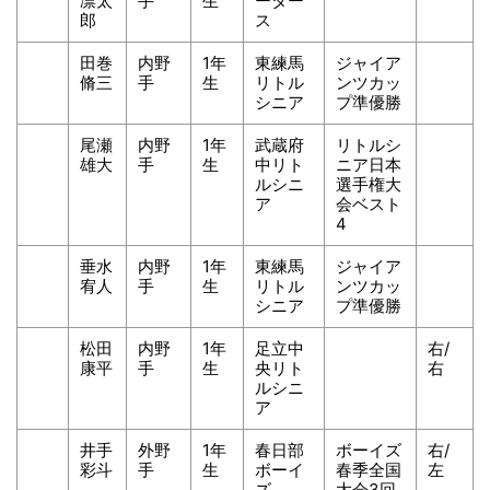
凛太
手
生
ーター
郎
ス
田巻
内野
1年
東練馬
ジャイア
脩三
手
生
リトル
ンツカッ
シニア
プ準優勝
尾瀬
内野
1年
武蔵府
リトルシ
雄大
手
生
中リト
ニア日本
ルシニ
選手権大
ア
会ベスト
4
垂水
内野
1年
東練馬
ジャイア
宥人
手
生
リトル
ンツカッ
シニア
プ準優勝
松田
内野
1年
足立中
右/
康平
手
生
央リト
右
ルシニ
ア
井手
外野
1年
春日部
ボーイズ
右/
彩斗
手
生
ボーイ
春季全国
左
ズ
大会3回