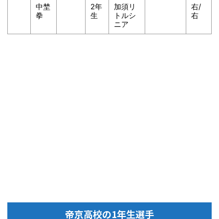
中埜
2年
加須リ
右/
拳
生
トルシ
右
ニア
帝京高校の1年生選手