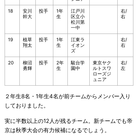
18
安川
投手
1年
江戸川
右/
幹大
生
区立小
右
松川第
一中
19
植草
投手
1年
江東ラ
右/
翔太
生
イオン
右
ズ
20
柳沼
投手
2年
駿台学
東京ヤク
右/
勇輝
生
園中
ルトスワ
左
ローズジ
ュニア
２年生8名・1年生4名が前チームからメンバー入り
しておりました。
実に半数以上の12人が残るチーム。新チームでも帝
京は秋季大会の有力候補になるでしょう。