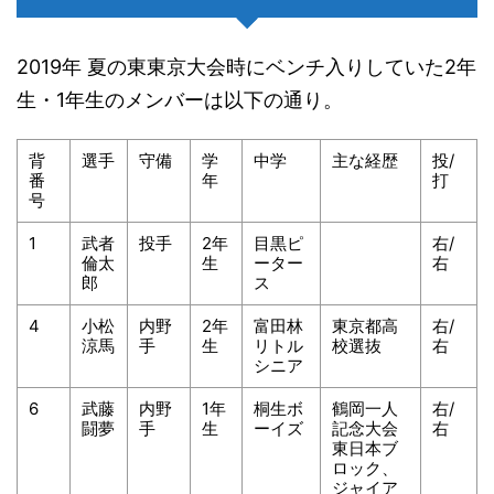
2019年 夏の東東京大会時にベンチ入りしていた2年
生・1年生のメンバーは以下の通り。
背
選手
守備
学
中学
主な経歴
投/
番
年
打
号
1
武者
投手
2年
目黒ピ
右/
倫太
生
ーター
右
郎
ス
4
小松
内野
2年
富田林
東京都高
右/
涼馬
手
生
リトル
校選抜
右
シニア
6
武藤
内野
1年
桐生ボ
鶴岡一人
右/
闘夢
手
生
ーイズ
記念大会
右
東日本ブ
ロック、
ジャイア