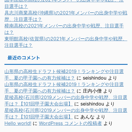
目選手は？
具志川商業高校(沖縄県)の2021年メンバーの出身中学や戦
歴、注目選手は？
樟南高校の2021年メンバーの出身中学や戦歴、注目選手
は？
東明館高校(佐賀県)の2021年メンバーの出身中学や戦歴、
注目選手は？
最近のコメント
山形県の高校生ドラフト候補2019！ランキングや注目選
手、夏の甲子園への有力候補は？
に
seishindou
より
山形県の高校生ドラフト候補2019！ランキングや注目選
手、夏の甲子園への有力候補は？
に
庄内小僧
より
星稜高校(石川県)2019メンバーの出身中学や戦歴、注目選
手は？【101回甲子園大会出場】
に
seishindou
より
星稜高校(石川県)2019メンバーの出身中学や戦歴、注目選
手は？【101回甲子園大会出場】
に
あんな
より
Hello world!
に
WordPress コメントの投稿者
より