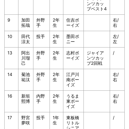
ンツカッ
プベスト4
9
加田
外野
2年
住吉ボ
右/
拓哉
手
生
ーイズ
右
10
田代
投手
2年
墨田ポ
左/
涼太
生
ニー
左
13
阿出
外野
2年
志村ボ
ジャイア
/
川瑠
手
生
ーイズ
ンツカッ
己
プ2回戦
14
菊池
外野
2年
江戸川
右/
祐汰
手
生
南ボー
右
イズ
16
新垣
内野
2年
うるま
右/
熙博
手
生
東ボー
右
イズ
17
野宮
投手
1年
東板橋
/
夢咲
生
リトル
シニア