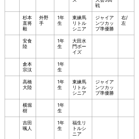
戦
杉本
外野
1年
東練馬
ジャイア
右/
直将
手
生
リトル
ンツカッ
左
毅
シニア
プ準優勝
安食
1年
大田水
陸
生
門ボー
イズ
倉本
1年
宗汰
生
高橋
1年
東練馬
ジャイア
大陸
生
リトル
ンツカッ
シニア
プ準優勝
横堀
1年
樹
生
吉田
1年
福生リ
颯人
生
トルシ
ニア