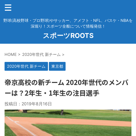
野球(高校野球・プロ野球)やサッカー、アメフト・NFL、バスケ・NBAを
深堀り！スポーツ全般について情報発信！
スポーツROOTS
HOME
>
2020年世代 新チーム
>
2020年世代 新チーム
東京都
帝京高校の新チーム 2020年世代のメンバ
ーは？2年生・1年生の注目選手
投稿日：
2019年8月16日