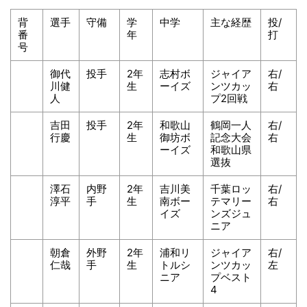
背
選手
守備
学
中学
主な経歴
投/
番
年
打
号
御代
投手
2年
志村ボ
ジャイア
右/
川健
生
ーイズ
ンツカッ
右
人
プ2回戦
吉田
投手
2年
和歌山
鶴岡一人
右/
行慶
生
御坊ボ
記念大会
右
ーイズ
和歌山県
選抜
澤石
内野
2年
吉川美
千葉ロッ
右/
淳平
手
生
南ボー
テマリー
右
イズ
ンズジュ
ニア
朝倉
外野
2年
浦和リ
ジャイア
右/
仁哉
手
生
トルシ
ンツカッ
左
ニア
プベスト
4