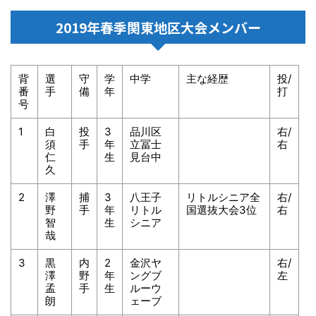
2019年春季関東地区大会メンバー
背
選
守
学
中学
主な経歴
投/
番
手
備
年
打
号
1
白
投
3
品川区
右/
須
手
年
立冨士
右
仁
生
見台中
久
2
澤
捕
3
八王子
リトルシニア全
右/
野
手
年
リトル
国選抜大会3位
右
智
生
シニア
哉
3
黒
内
2
金沢ヤ
右/
澤
野
年
ングブ
左
孟
手
生
ルーウ
朗
ェーブ