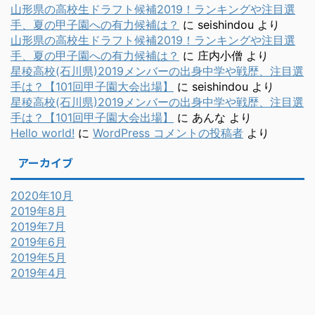
山形県の高校生ドラフト候補2019！ランキングや注目選
手、夏の甲子園への有力候補は？
に
seishindou
より
山形県の高校生ドラフト候補2019！ランキングや注目選
手、夏の甲子園への有力候補は？
に
庄内小僧
より
星稜高校(石川県)2019メンバーの出身中学や戦歴、注目選
手は？【101回甲子園大会出場】
に
seishindou
より
星稜高校(石川県)2019メンバーの出身中学や戦歴、注目選
手は？【101回甲子園大会出場】
に
あんな
より
Hello world!
に
WordPress コメントの投稿者
より
アーカイブ
2020年10月
2019年8月
2019年7月
2019年6月
2019年5月
2019年4月