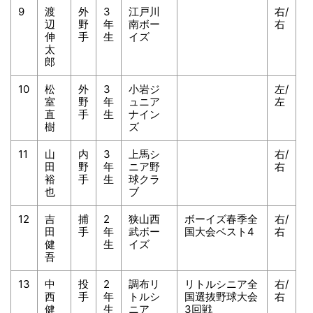
9
渡
外
3
江戸川
右/
辺
野
年
南ボー
右
伸
手
生
イズ
太
郎
10
松
外
3
小岩ジ
左/
室
野
年
ュニア
左
直
手
生
ナイン
樹
ズ
11
山
内
3
上馬シ
右/
田
野
年
ニア野
右
裕
手
生
球クラ
也
ブ
12
吉
捕
2
狭山西
ボーイズ春季全
右/
田
手
年
武ボー
国大会ベスト4
右
健
生
イズ
吾
13
中
投
2
調布リ
リトルシニア全
右/
西
手
年
トルシ
国選抜野球大会
右
健
生
ニア
3回戦