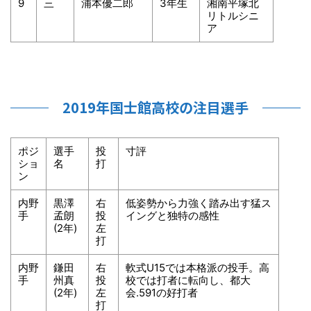
9
三
浦本優二郎
3年生
湘南平塚北
リトルシニ
ア
2019年国士館高校の注目選手
ポジ
選手
投
寸評
ショ
名
打
ン
内野
黒澤
右
低姿勢から力強く踏み出す猛ス
手
孟朗
投
イングと独特の感性
(2年)
左
打
内野
鎌田
右
軟式U15では本格派の投手。高
手
州真
投
校では打者に転向し、都大
(2年)
左
会.591の好打者
打