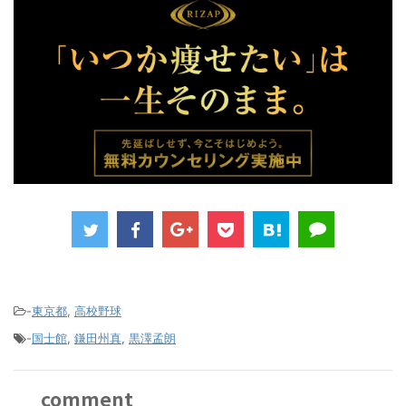
-
東京都
,
高校野球
-
国士館
,
鎌田州真
,
黒澤孟朗
comment