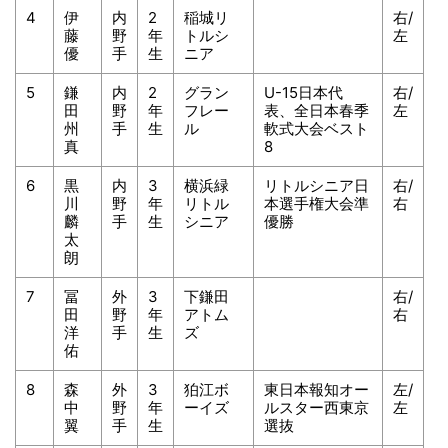
4
伊
内
2
稲城リ
右/
藤
野
年
トルシ
左
優
手
生
ニア
5
鎌
内
2
グラン
U-15日本代
右/
田
野
年
フレー
表、全日本春季
左
州
手
生
ル
軟式大会ベスト
真
8
6
黒
内
3
横浜緑
リトルシニア日
右/
川
野
年
リトル
本選手権大会準
右
麟
手
生
シニア
優勝
太
朗
7
冨
外
3
下鎌田
右/
田
野
年
アトム
右
洋
手
生
ズ
佑
8
森
外
3
狛江ボ
東日本報知オー
左/
中
野
年
ーイズ
ルスター西東京
左
翼
手
生
選抜