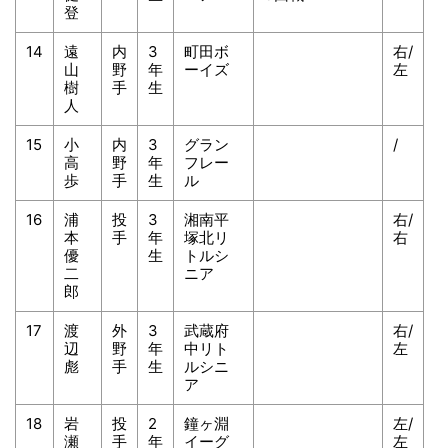
登
14
遠
内
3
町田ボ
右/
山
野
年
ーイズ
左
樹
手
生
人
15
小
内
3
グラン
/
高
野
年
フレー
歩
手
生
ル
16
浦
投
3
湘南平
右/
本
手
年
塚北リ
右
優
生
トルシ
二
ニア
郎
17
渡
外
3
武蔵府
右/
辺
野
年
中リト
左
彪
手
生
ルシニ
ア
18
岩
投
2
鐘ヶ淵
左/
瀬
手
年
イーグ
左