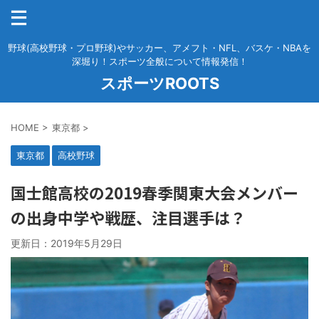
野球(高校野球・プロ野球)やサッカー、アメフト・NFL、バスケ・NBAを
深堀り！スポーツ全般について情報発信！
スポーツROOTS
HOME
>
東京都
>
東京都
高校野球
国士館高校の2019春季関東大会メンバー
の出身中学や戦歴、注目選手は？
更新日：
2019年5月29日