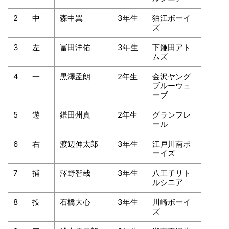
2
中
森中翼
3年生
狛江ボーイ
ズ
3
左
冨田洋佑
3年生
下鎌田アト
ムズ
4
一
黒澤孟朗
2年生
金沢ヤング
ブルーウェ
ーブ
5
遊
鎌田州真
2年生
グランフレ
ール
6
右
渡辺伸太郎
3年生
江戸川南ボ
ーイズ
7
捕
澤野智哉
3年生
八王子リト
ルシニア
8
投
石橋大心
3年生
川崎ボーイ
ズ