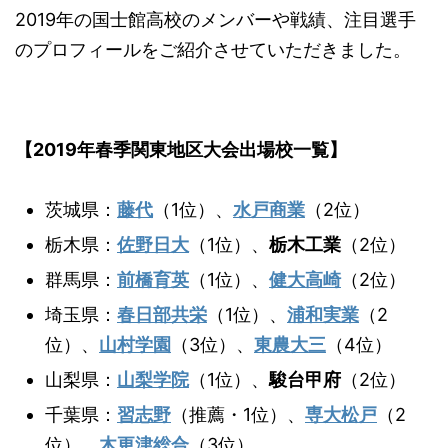
2019年の国士館高校のメンバーや戦績、注目選手
のプロフィールをご紹介させていただきました。
【2019年春季関東地区大会出場校一覧】
茨城県：
藤代
（1位）、
水戸商業
（2位）
栃木県：
佐野日大
（1位）、
栃木工業
（2位）
群馬県：
前橋育英
（1位）、
健大高崎
（2位）
埼玉県：
春日部共栄
（1位）、
浦和実業
（2
位）、
山村学園
（3位）、
東農大三
（4位）
山梨県：
山梨学院
（1位）、
駿台甲府
（2位）
千葉県：
習志野
（推薦・1位）、
専大松戸
（2
位）、
木更津総合
（3位）