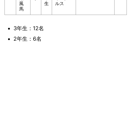
風
生
ルス
馬
3年生：12名
2年生：6名