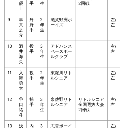
優
手
生
2回戦
士
9
早
外
2
滋賀野洲ボ
左/
真
野
年
ーイズ
左
之
手
生
介
10
酒
投
3
アドバンス
右/
井
手
年
ベースボー
左
海
生
ルクラブ
央
11
入
投
2
東淀川リト
左/
海
手
年
ルシニア
左
勇
生
太
12
谷
捕
3
泉佐野リト
リトルシニア
右/
口
手
年
ルシニア
全国選抜大会
右
祐
生
2回戦
斗
13
浅
内
3
志貴ボーイ
左/