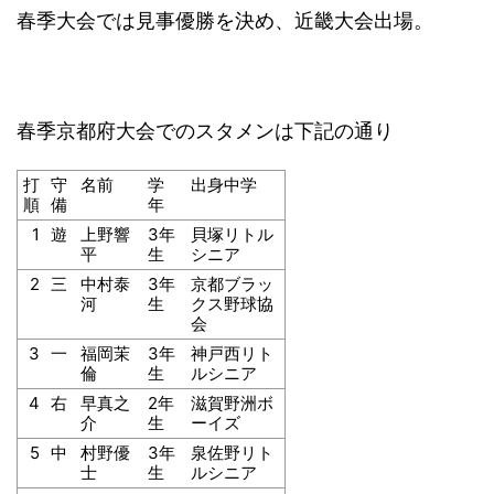
春季大会では見事優勝を決め、近畿大会出場。
春季京都府大会でのスタメンは下記の通り
打
守
名前
学
出身中学
順
備
年
1
遊
上野響
3年
貝塚リトル
平
生
シニア
2
三
中村泰
3年
京都ブラッ
河
生
クス野球協
会
3
一
福岡茉
3年
神戸西リト
倫
生
ルシニア
4
右
早真之
2年
滋賀野洲ボ
介
生
ーイズ
5
中
村野優
3年
泉佐野リト
士
生
ルシニア