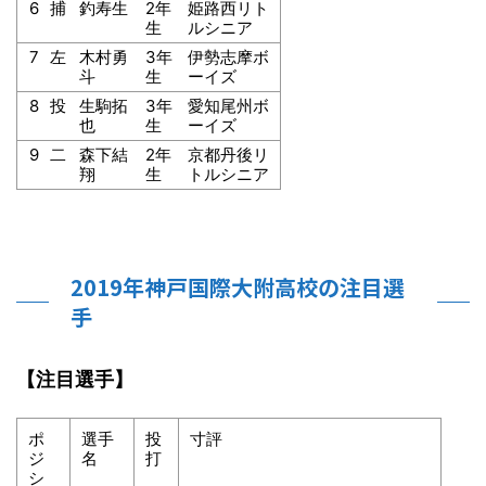
6
捕
釣寿生
2年
姫路西リト
生
ルシニア
7
左
木村勇
3年
伊勢志摩ボ
斗
生
ーイズ
8
投
生駒拓
3年
愛知尾州ボ
也
生
ーイズ
9
二
森下結
2年
京都丹後リ
翔
生
トルシニア
2019年神戸国際大附高校の注目選
手
【注目選手】
ポ
選手
投
寸評
ジ
名
打
シ