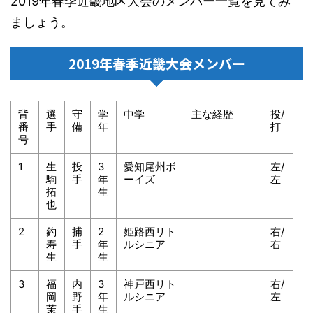
2019年春季近畿地区大会のメンバー一覧を見てみ
ましょう。
2019年春季近畿大会メンバー
背
選
守
学
中学
主な経歴
投/
番
手
備
年
打
号
1
生
投
3
愛知尾州ボ
左/
駒
手
年
ーイズ
左
拓
生
也
2
釣
捕
2
姫路西リト
右/
寿
手
年
ルシニア
右
生
生
3
福
内
3
神戸西リト
右/
岡
野
年
ルシニア
左
茉
手
生