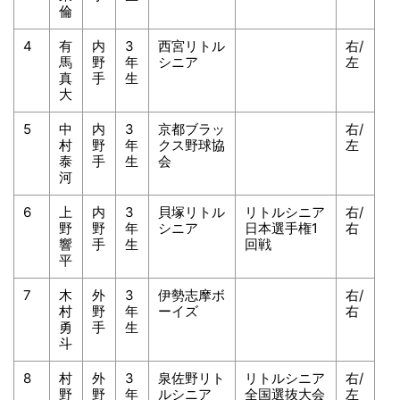
倫
4
有
内
3
西宮リトル
右/
馬
野
年
シニア
左
真
手
生
大
5
中
内
3
京都ブラッ
右/
村
野
年
クス野球協
左
泰
手
生
会
河
6
上
内
3
貝塚リトル
リトルシニア
右/
野
野
年
シニア
日本選手権1
右
響
手
生
回戦
平
7
木
外
3
伊勢志摩ボ
右/
村
野
年
ーイズ
右
勇
手
生
斗
8
村
外
3
泉佐野リト
リトルシニア
右/
野
野
年
ルシニア
全国選抜大会
左