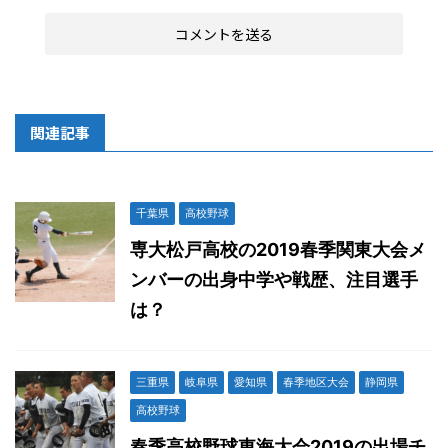
関連記事
千葉県
高校野球
専大松戸高校の2019春季関東大会メ
ンバーの出身中学や戦歴、注目選手
は？
三重県
岐阜県
愛知県
春季地区大会
静岡県
高校野球
春季高校野球東海大会2019の出場チ