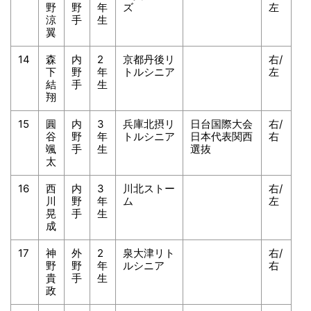
野
野
年
ズ
左
涼
手
生
翼
14
森
内
2
京都丹後リ
右/
下
野
年
トルシニア
左
結
手
生
翔
15
圓
内
3
兵庫北摂リ
日台国際大会
右/
谷
野
年
トルシニア
日本代表関西
右
颯
手
生
選抜
太
16
西
内
3
川北ストー
右/
川
野
年
ム
左
晃
手
生
成
17
神
外
2
泉大津リト
右/
野
野
年
ルシニア
右
貴
手
生
政