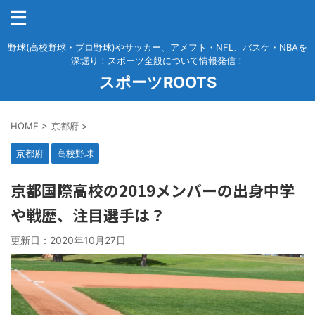
野球(高校野球・プロ野球)やサッカー、アメフト・NFL、バスケ・NBAを
深堀り！スポーツ全般について情報発信！
スポーツROOTS
HOME
>
京都府
>
京都府
高校野球
京都国際高校の2019メンバーの出身中学
や戦歴、注目選手は？
更新日：
2020年10月27日