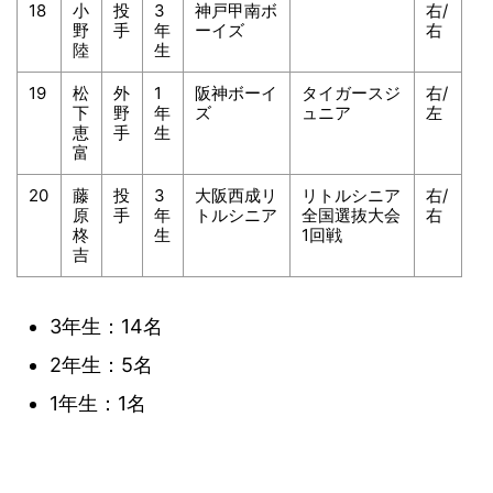
18
小
投
3
神戸甲南ボ
右/
野
手
年
ーイズ
右
陸
生
19
松
外
1
阪神ボーイ
タイガースジ
右/
下
野
年
ズ
ュニア
左
恵
手
生
富
20
藤
投
3
大阪西成リ
リトルシニア
右/
原
手
年
トルシニア
全国選抜大会
右
柊
生
1回戦
吉
3年生：14名
2年生：5名
1年生：1名