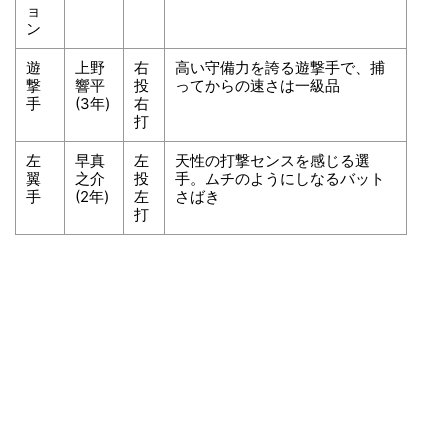
ョ
ン
遊
上野
右
高い守備力を誇る遊撃手で、捕
撃
響平
投
ってからの速さは一級品
手
(3年)
右
打
左
早真
左
天性の打撃センスを感じる選
翼
之介
投
手。ムチのようにしなるバット
手
(2年)
左
さばき
打