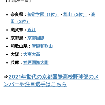
【出場校一覧】
奈良県：
智辯学園（1位）
・
郡山（2位）
・
高
田（3位）
滋賀県：
近江
京都府：
京都国際
和歌山県：
智辯和歌山
大阪：
大商大高
兵庫：
神戸国際大附
⇒
2021年世代の京都国際高校野球部のメ
ンバーや注目選手はこちら