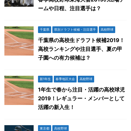
ームや日程、注目選手は？
千葉県
県別ドラフト候補・注目選手
高校野球
千葉県の高校生ドラフト候補2019！
高校ランキングや注目選手、夏の甲
子園への有力候補は？
新1年生
春季地区大会
高校野球
1年生で春から注目・活躍の高校球児
2019！レギュラー・メンバーとして
活躍の新入生！
東京都
高校野球