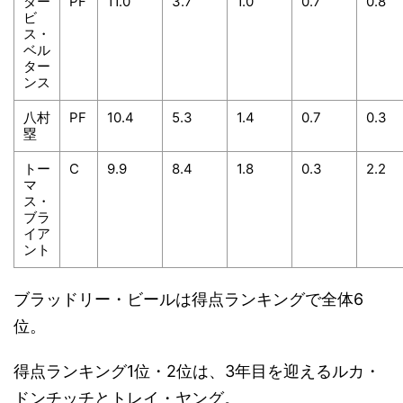
ダー
PF
11.0
3.7
1.0
0.7
0.8
ビ
ス・
ベル
ター
ンス
八村
PF
10.4
5.3
1.4
0.7
0.3
塁
トー
C
9.9
8.4
1.8
0.3
2.2
マ
ス・
ブラ
イア
ント
ブラッドリー・ビールは得点ランキングで全体6
位。
得点ランキング1位・2位は、3年目を迎えるルカ・
ドンチッチとトレイ・ヤング。