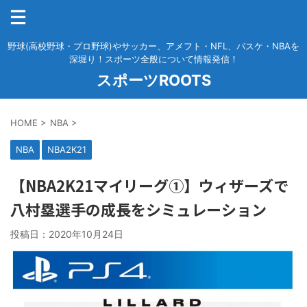
野球(高校野球・プロ野球)やサッカー、アメフト・NFL、バスケ・NBAを
深堀り！スポーツ全般について情報発信！
スポーツROOTS
HOME
>
NBA
>
NBA
NBA2K21
【NBA2K21マイリーグ①】ウィザーズで
八村塁選手の成長をシミュレーション
投稿日：
2020年10月24日