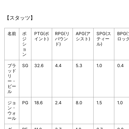
【スタッツ】
名前
ポ
PTG(ポ
RPG(リ
APG(ア
SPG(ス
BPG(
ジ
イント)
バウン
シスト)
ティー
ロック
シ
ド)
ル)
ョ
ン
ブラ
SG
32.6
4.4
5.3
1.0
0.4
ッド
リ
ー・
ビー
ル
ジョ
PG
18.6
2.4
8.0
1.5
1.0
ン・
ウォ
ール